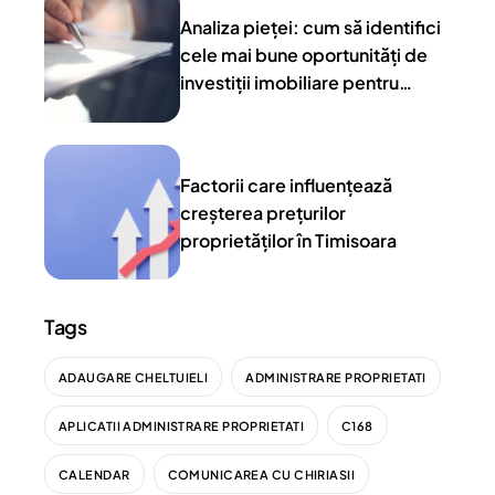
Analiza pieței: cum să identifici
cele mai bune oportunități de
investiții imobiliare pentru
închiriere
Factorii care influențează
creșterea prețurilor
proprietăților în Timisoara
Tags
ADAUGARE CHELTUIELI
ADMINISTRARE PROPRIETATI
APLICATII ADMINISTRARE PROPRIETATI
C168
CALENDAR
COMUNICAREA CU CHIRIASII