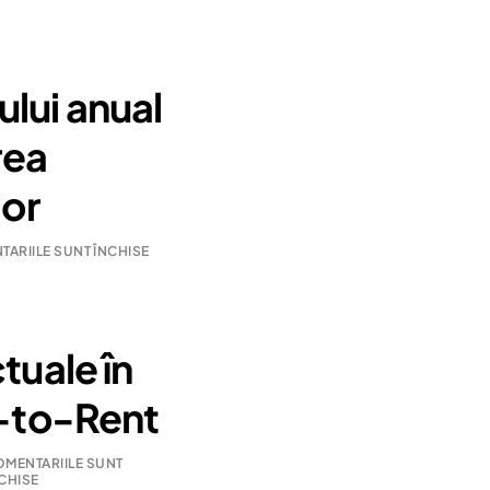
lui anual
rea
lor
ARIILE SUNT ÎNCHISE
tuale în
d-to-Rent
MENTARIILE SUNT
CHISE