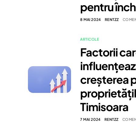
pentru înch
8 MAI 2024
RENTZZ
COMENT
ARTICOLE
Factorii ca
influențea
creșterea p
proprietățil
Timisoara
7 MAI 2024
RENTZZ
COMENT