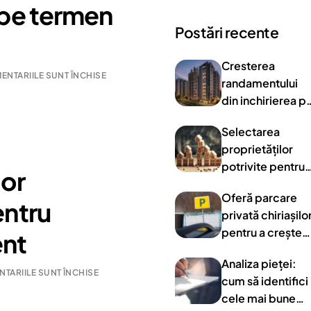
 pe termen
Postări recente
Cresterea
ENTARIILE SUNT ÎNCHISE
randamentului
din inchirierea p
termen lung
Selectarea
proprietăților
potrivite pentru
lor
management
Oferă parcare
entru
privată chiriașilo
pentru a crește
nt
prețul chiriei
Analiza pieței:
TARIILE SUNT ÎNCHISE
cum să identifici
cele mai bune