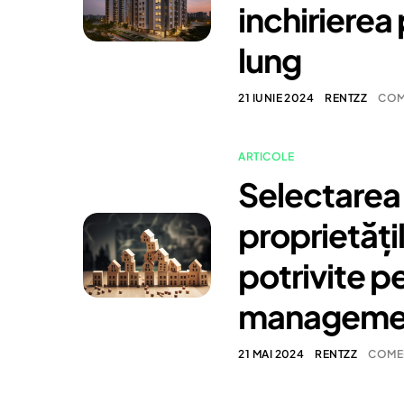
inchirierea
lung
21 IUNIE 2024
RENTZZ
COM
ARTICOLE
Selectarea
proprietăți
potrivite p
manageme
21 MAI 2024
RENTZZ
COMEN