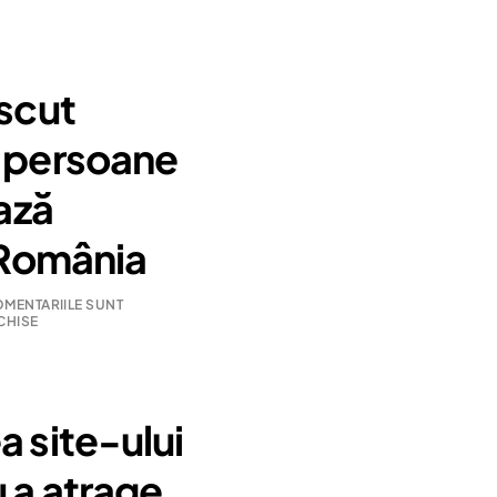
escut
 persoane
iază
 România
MENTARIILE SUNT
CHISE
 site-ului
 a atrage