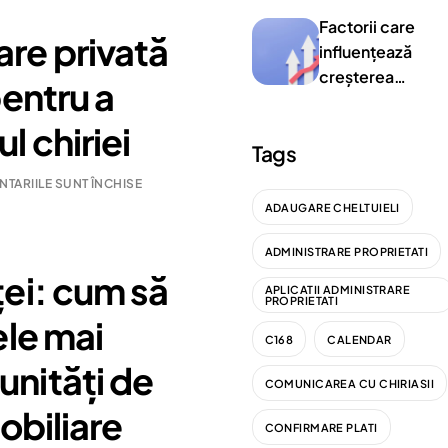
oportunități de
Factorii care
investiții
are privată
influențează
imobiliare pentr
creșterea
închiriere
pentru a
prețurilor
proprietăților în
l chiriei
Tags
Timisoara
TARIILE SUNT ÎNCHISE
ADAUGARE CHELTUIELI
ADMINISTRARE PROPRIETATI
ței: cum să
APLICATII ADMINISTRARE
PROPRIETATI
ele mai
C168
CALENDAR
unități de
COMUNICAREA CU CHIRIASII
mobiliare
CONFIRMARE PLATI