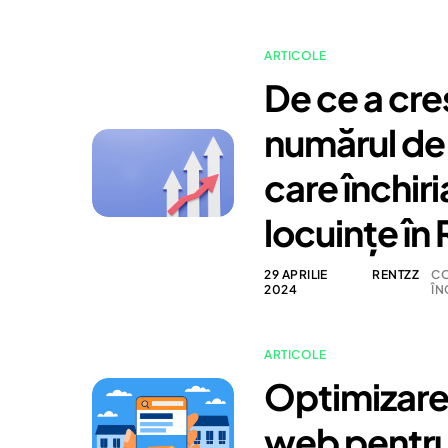
ARTICOLE
De ce a cr
numărul de
care închir
locuințe în
29 APRILIE
RENTZZ
CO
2024
ÎN
ARTICOLE
Optimizarea
web pentru