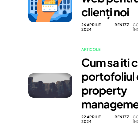
clienți noi
26 APRILIE
RENTZZ
CO
2024
ÎN
ARTICOLE
Cum sa iti c
portofoliul
property
manageme
22 APRILIE
RENTZZ
CO
2024
ÎN