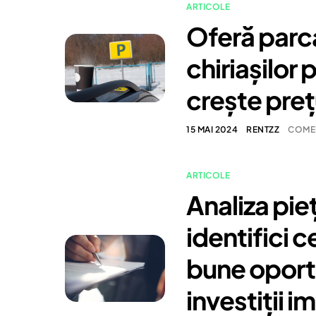
ARTICOLE
Oferă parc
chiriașilor 
crește prețu
15 MAI 2024
RENTZZ
COMEN
ARTICOLE
Analiza pie
identifici c
bune oport
investiții i