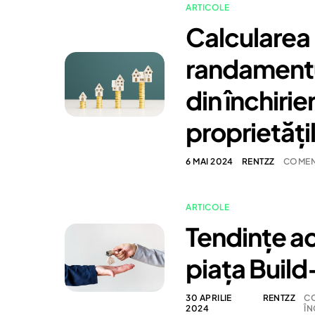
ARTICOLE
Calcularea
randamentu
din închirie
proprietăți
6 MAI 2024
RENTZZ
COMENT
ARTICOLE
Tendințe ac
piața Buil
30 APRILIE
RENTZZ
CO
2024
ÎN