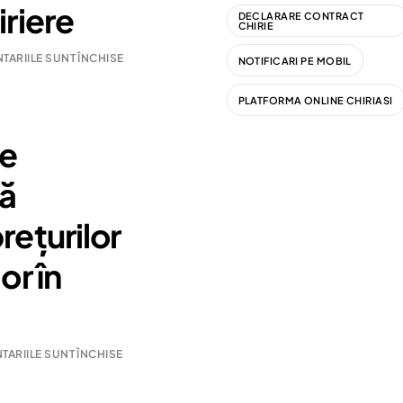
iriere
DECLARARE CONTRACT
CHIRIE
ARIILE SUNT ÎNCHISE
NOTIFICARI PE MOBIL
PLATFORMA ONLINE CHIRIASI
re
ză
rețurilor
or în
ARIILE SUNT ÎNCHISE