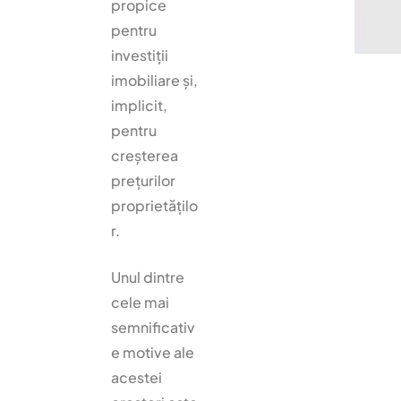
propice
pentru
investiții
imobiliare și,
implicit,
pentru
creșterea
prețurilor
proprietățilo
r.
Unul dintre
cele mai
semnificativ
e motive ale
acestei