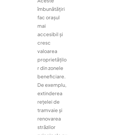
Aceste
îmbunătățiri
fac orașul
mai
accesibil și
cresc
valoarea
proprietățilo
r din zonele
beneficiare.
De exemplu,
extinderea
rețelei de
tramvaie și
renovarea
străzilor