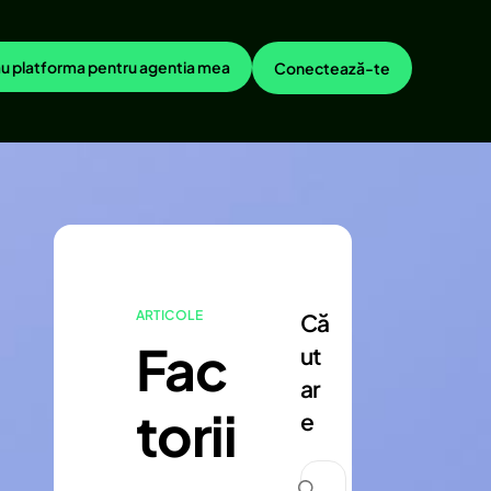
u platforma pentru agentia mea
Conectează-te
ARTICOLE
Că
Fac
ut
ar
torii
e