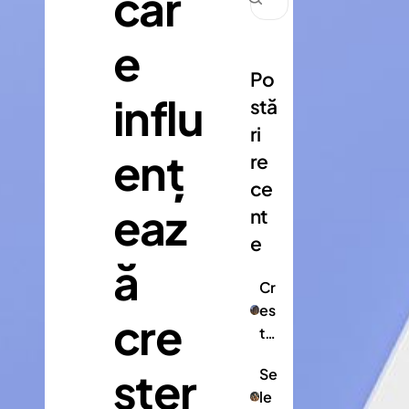
car
e
Po
influ
stă
ri
enț
re
ce
eaz
nt
e
ă
Cr
es
cre
te
re
șter
Se
a
le
ra