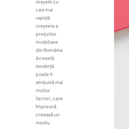
lor
orașele cu
ții
în
im
cea mai
Ti
o
rapidă
mi
bil
creștere a
so
iar
prețurilor
ar
e
imobiliare
a
p
din România.
en
Această
tr
tendință
u
în
poate fi
ch
atribuită mai
iri
multor
er
factori, care
e
împreună
creează un
mediu