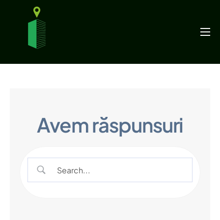
Funcționalități
Ghiduri
Prețuri
Blog
Avem răspunsuri
Contact