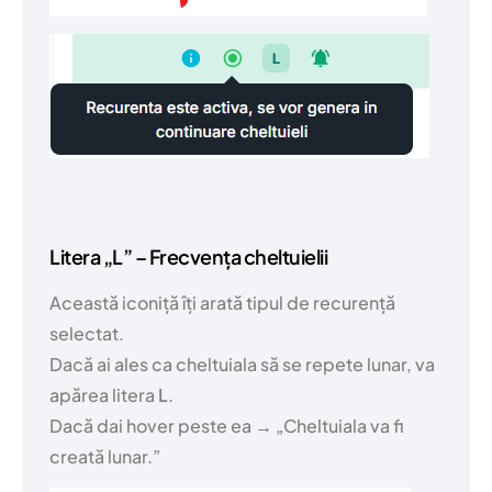
Litera „L” – Frecvența cheltuielii
Această iconiță îți arată tipul de recurență
selectat.
Dacă ai ales ca cheltuiala să se repete lunar, va
apărea litera
L
.
Dacă dai hover peste ea → „Cheltuiala va fi
creată lunar.”