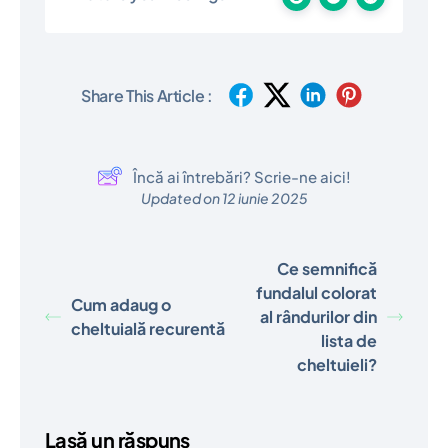
Share This Article :
Încă ai întrebări? Scrie-ne aici!
Updated on 12 iunie 2025
Ce semnifică
fundalul colorat
Cum adaug o
al rândurilor din
cheltuială recurentă
lista de
cheltuieli?
Lasă un răspuns