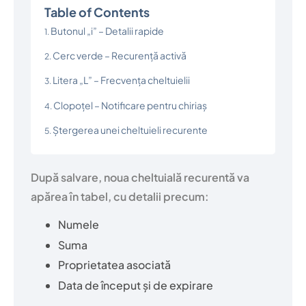
Table of Contents
Butonul „i” – Detalii rapide
Cerc verde – Recurență activă
Litera „L” – Frecvența cheltuielii
Clopoțel – Notificare pentru chiriaș
Ștergerea unei cheltuieli recurente
După salvare, noua cheltuială recurentă va
apărea în tabel, cu detalii precum:
Numele
Suma
Proprietatea asociată
Data de început și de expirare