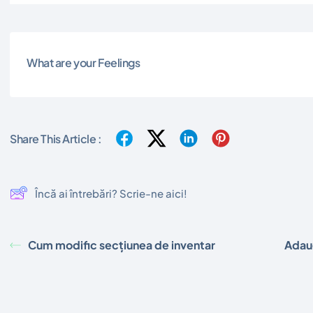
What are your Feelings
Share This Article :
Încă ai întrebări? Scrie-ne aici!
Cum modific secțiunea de inventar
Adaug