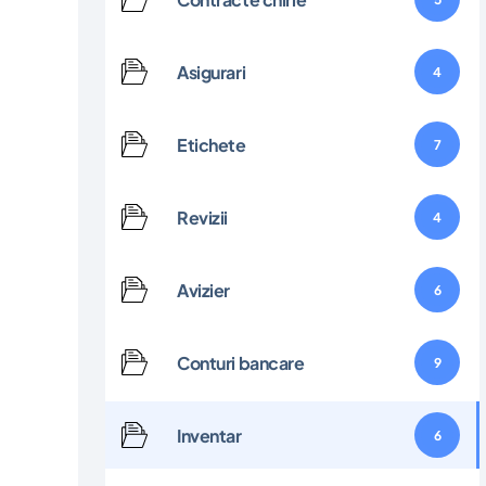
Asigurari
4
Etichete
7
Revizii
4
Avizier
6
Conturi bancare
9
Inventar
6