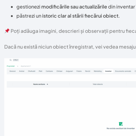
gestionezi
modificările sau actualizările
din inventar 
păstrezi un
istoric clar al stării fiecărui obiect
.
Poți adăuga imagini, descrieri și observații pentru fieca
Dacă nu există niciun obiect înregistrat, vei vedea mesaju