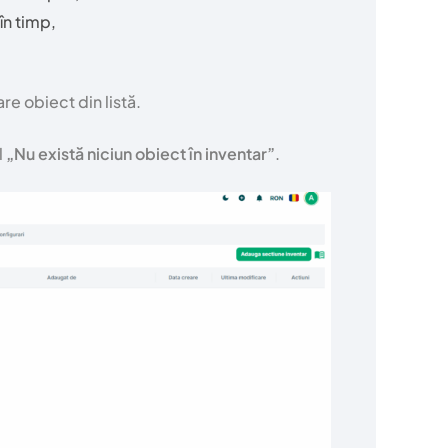
în timp,
re obiect din listă.
l
„Nu există niciun obiect în inventar”
.