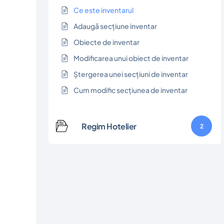
Ce este inventarul
Adaugă secțiune inventar
Obiecte de inventar
Modificarea unui obiect de inventar
Ștergerea unei secțiuni de inventar
Cum modific secțiunea de inventar
Regim Hotelier
2