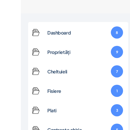
Dashboard
8
Proprietăți
9
Cheltuieli
7
Fisiere
1
Plati
3
Contracte chirie
5