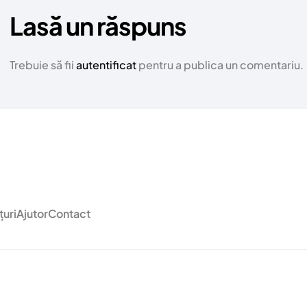
Lasă un răspuns
Trebuie să fii
autentificat
pentru a publica un comentariu.
țuri
Ajutor
Contact