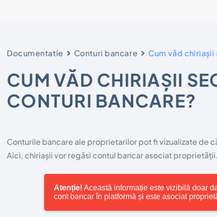
Documentatie
Conturi bancare
Cum văd chiriașii
CUM VĂD CHIRIAȘII SE
CONTURI BANCARE?
Conturile bancare ale proprietarilor pot fi vizualizate de c
Aici, chiriașii vor regăsi contul bancar asociat proprietății
Atenție!
Această informație este vizibilă doar d
cont bancar în platformă și este asociat proprietă