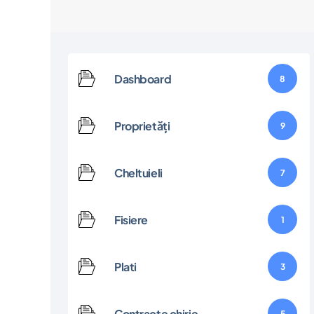
Dashboard
8
Proprietăți
9
Cheltuieli
7
Fisiere
1
Plati
3
Contracte chirie
5