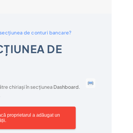
 secțiunea de conturi bancare?
CȚIUNEA DE
ătre chiriași în secțiunea
Dashboard
.
.
acă proprietarul a adăugat un
ții.