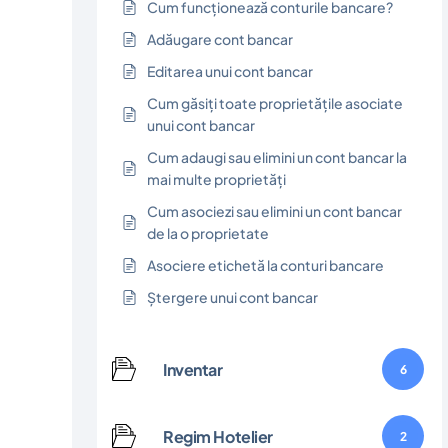
Cum funcționează conturile bancare?
Adăugare cont bancar
Editarea unui cont bancar
Cum găsiți toate proprietățile asociate
unui cont bancar
Cum adaugi sau elimini un cont bancar la
mai multe proprietăți
Cum asociezi sau elimini un cont bancar
de la o proprietate
Asociere etichetă la conturi bancare
Ștergere unui cont bancar
Inventar
6
Regim Hotelier
2