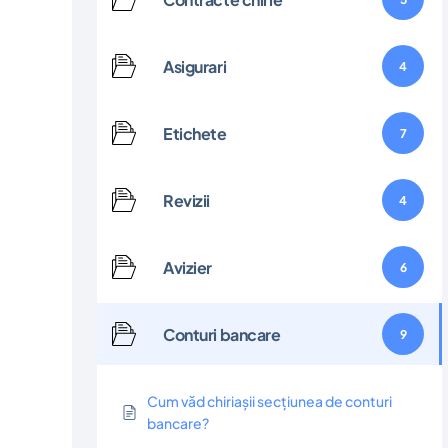
Asigurari
4
Etichete
7
Revizii
4
Avizier
6
Conturi bancare
9
Cum văd chiriașii secțiunea de conturi
bancare?