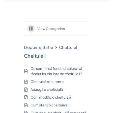
View Categories
Documentatie
Cheltuieli
Cheltuieli
Ce semnifică fundalul colorat al
rândurilor din lista de cheltuieli?
Cheltuieli recurente
Adaugă o cheltuială
Cum modific o cheltuială
Cum șterg o cheltuială
Cum adaug o cheltuială recurentă