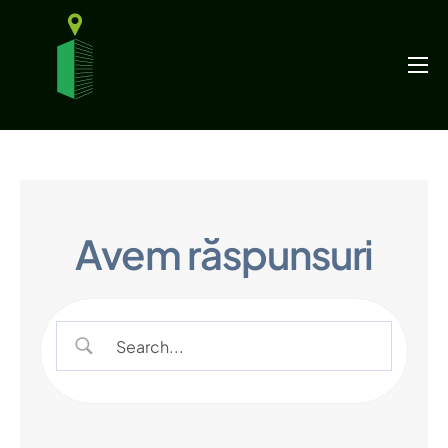
Funcționalități
Ghiduri
Prețuri
Blog
Avem răspunsuri
Contact